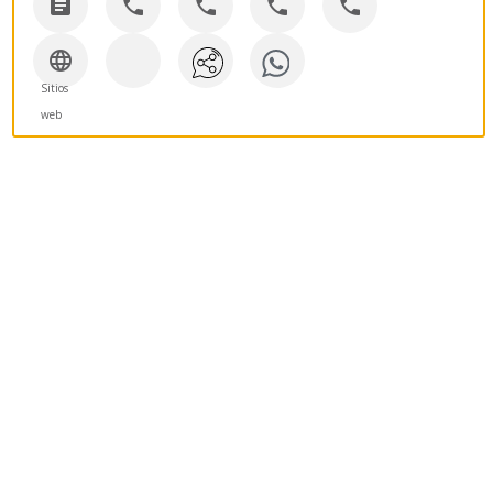






Sitios
web