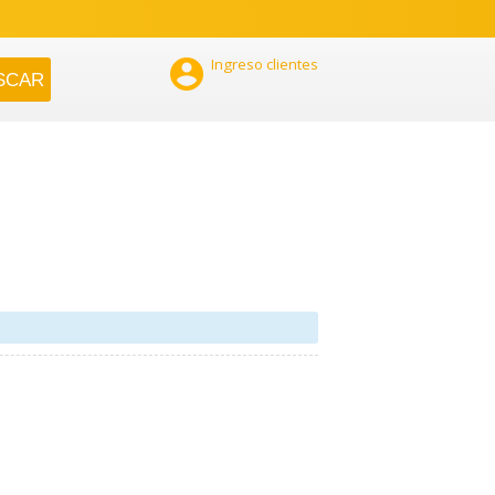

Ingreso clientes