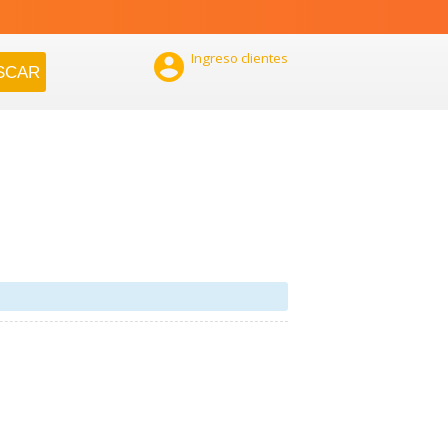

Ingreso clientes