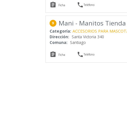


Teléfono
Ficha
Mani - Manitos Tienda
9
Categoría:
ACCESORIOS PARA MASCOT
Dirección:
Santa Victoria 340
Comuna:
Santiago


Teléfono
Ficha