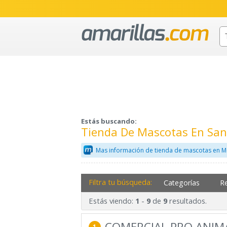
Estás buscando:
Tienda De Mascotas En San
Mas información de tienda de mascotas en M
Filtra tu búsqueda:
Categorías
R
Estás viendo:
-
de
resultados.
1
9
9
COMERCIAL PRO ANIMA
1