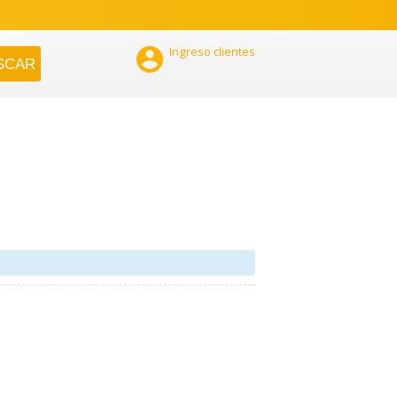

Ingreso clientes