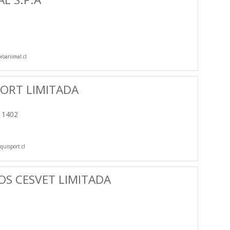
oanimal.cl
ORT LIMITADA
 1402
uisport.cl
OS CESVET LIMITADA