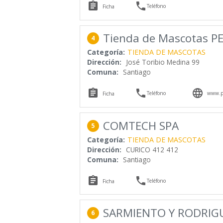


Teléfono
Ficha
Tienda de Mascotas 
4
Categoría:
TIENDA DE MASCOTAS
Dirección:
José Toribio Medina 99
Comuna:
Santiago



Teléfono
www.p
Ficha
COMTECH SPA
5
Categoría:
TIENDA DE MASCOTAS
Dirección:
CURICO 412 412
Comuna:
Santiago


Teléfono
Ficha
SARMIENTO Y RODRIG
6