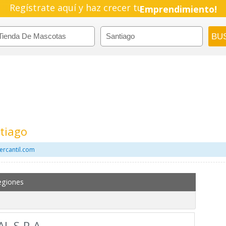
Regístrate aquí y haz crecer tu
Emprendimiento!
tiago
ercantil.com
egiones
L S.P.A