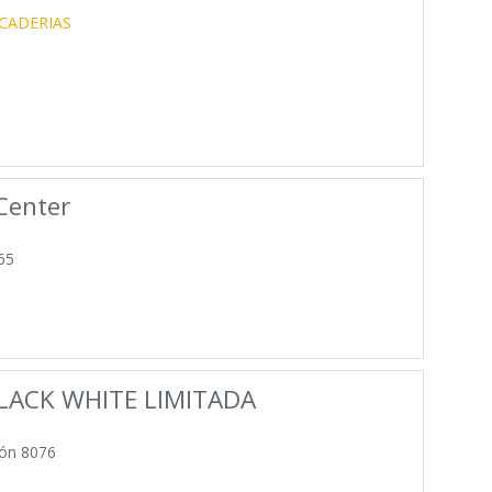
CADERIAS
Center
65
LACK WHITE LIMITADA
ón 8076