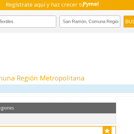
Regístrate aquí y haz crecer tu
Emprendimiento!
muna Región Metropolitana
egiones