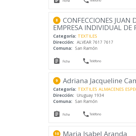


Teléfono
Ficha
CONFECCIONES JUAN 
8
EMPRESA INDIVIDUAL DE
Categoría:
TEXTILES
Dirección:
ALVEAR 7617 7617
Comuna:
San Ramón


Teléfono
Ficha
Adriana Jacqueline Ca
9
Categoría:
TEXTILES
ALMACENES ESPE
Dirección:
Uruguay 1934
Comuna:
San Ramón


Teléfono
Ficha
Maria Isabel Aranda
10