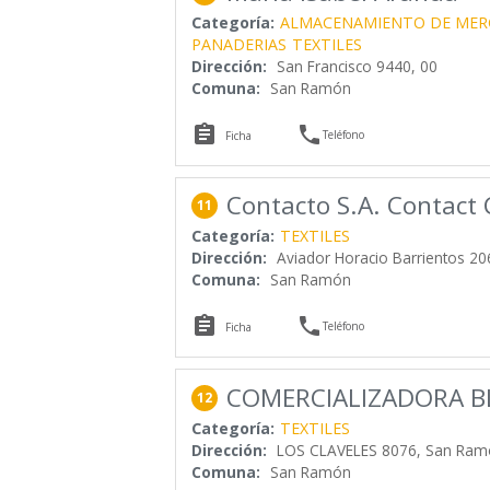
Categoría:
ALMACENAMIENTO DE MER
PANADERIAS
TEXTILES
Dirección:
San Francisco 9440, 00
Comuna:
San Ramón


Teléfono
Ficha
Contacto S.A. Contact 
11
Categoría:
TEXTILES
Dirección:
Aviador Horacio Barrientos 20
Comuna:
San Ramón


Teléfono
Ficha
COMERCIALIZADORA B
12
Categoría:
TEXTILES
Dirección:
LOS CLAVELES 8076, San Ram
Comuna:
San Ramón