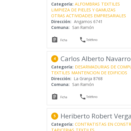
Categoría:
ALFOMBRAS
TEXTILES
LIMPIEZA DE PIELES Y GAMUZAS
OTRAS ACTIVIDADES EMPRESARIALES
Dirección:
Angamos 6741
Comuna:
San Ramón


Teléfono
Ficha
Carlos Alberto Navarro
4
Categoría:
DESARMADURIAS DE COMP
TEXTILES
MANTENCION DE EDIFICIOS
Dirección:
La Granja 8768
Comuna:
San Ramón


Teléfono
Ficha
Heriberto Robert Verga
5
Categoría:
CONTRATISTAS EN CONST
TAPICERIAS
TEXTILES