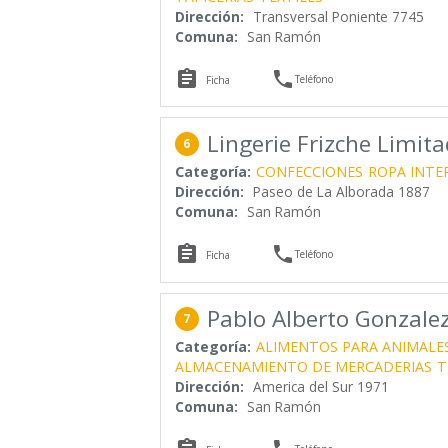
Dirección:
Transversal Poniente 7745
Comuna:
San Ramón


Teléfono
Ficha
Lingerie Frizche Limit
6
Categoría:
CONFECCIONES
ROPA INTE
Dirección:
Paseo de La Alborada 1887
Comuna:
San Ramón


Teléfono
Ficha
Pablo Alberto Gonzale
7
Categoría:
ALIMENTOS PARA ANIMALE
ALMACENAMIENTO DE MERCADERIAS
T
Dirección:
America del Sur 1971
Comuna:
San Ramón