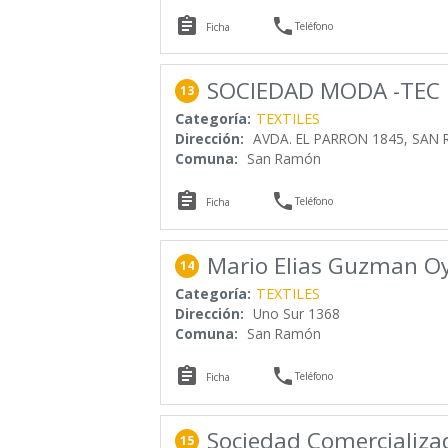


Teléfono
Ficha
SOCIEDAD MODA -TEC 
13
Categoría:
TEXTILES
Dirección:
AVDA. EL PARRON 1845, SAN
Comuna:
San Ramón


Teléfono
Ficha
Mario Elias Guzman O
14
Categoría:
TEXTILES
Dirección:
Uno Sur 1368
Comuna:
San Ramón


Teléfono
Ficha
Sociedad Comercializa
15