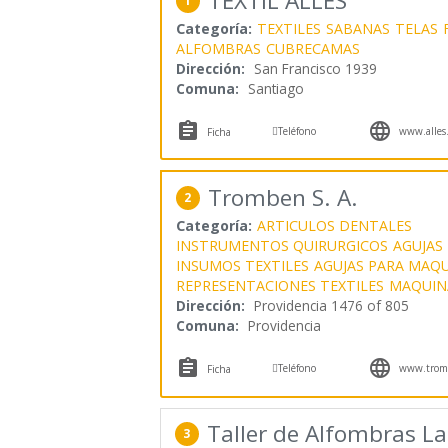
TEXTIL ALLES
1
Categoría:
TEXTILES
SABANAS
TELAS
ALFOMBRAS
CUBRECAMAS
Dirección:
San Francisco 1939
Comuna:
Santiago



Teléfono
www.alles.
Ficha
Tromben S. A.
2
Categoría:
ARTICULOS DENTALES
INSTRUMENTOS QUIRURGICOS
AGUJAS
INSUMOS TEXTILES
AGUJAS PARA MAQU
REPRESENTACIONES TEXTILES
MAQUINA
Dirección:
Providencia 1476 of 805
Comuna:
Providencia



Teléfono
www.tromb
Ficha
Taller de Alfombras L
3