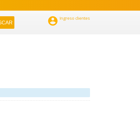

Ingreso clientes