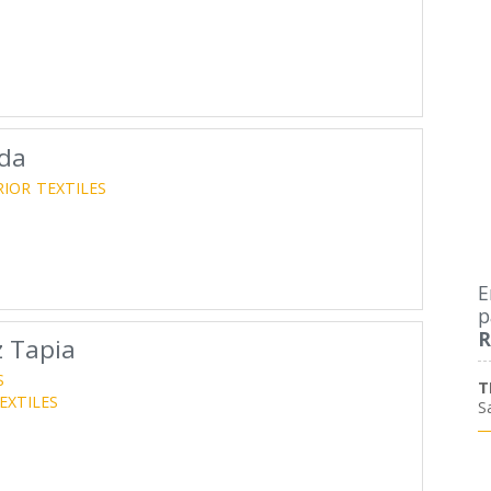
ada
RIOR
TEXTILES
E
p
R
z Tapia
S
T
EXTILES
S