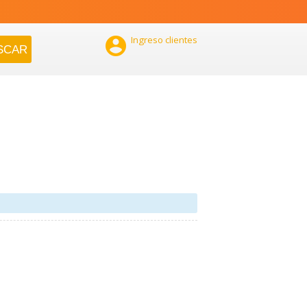

Ingreso clientes