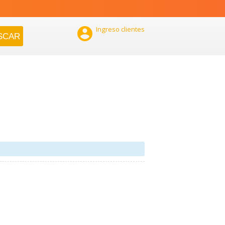

Ingreso clientes