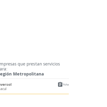
mpresas que prestan servicios
ara:
egión Metropolitana

nversol
Ficha
acul