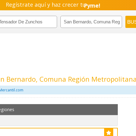
Regístrate aquí y haz crecer tu
Pyme!
Emprendimiento!
an Bernardo, Comuna Región Metropolitan
Mercantil.com
egiones