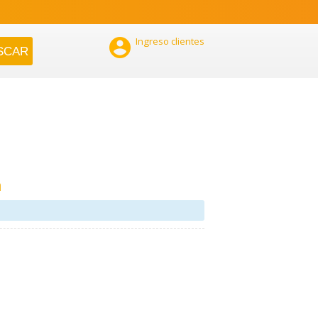

Ingreso clientes
a