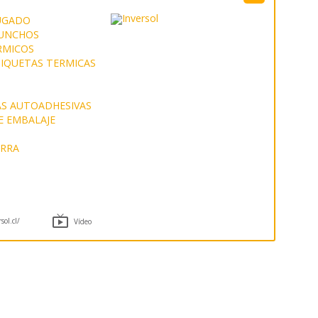
UGADO
ZUNCHOS
RMICOS
IQUETAS TERMICAS
AS AUTOADHESIVAS
E EMBALAJE
ARRA

ol.cl/
Vídeo