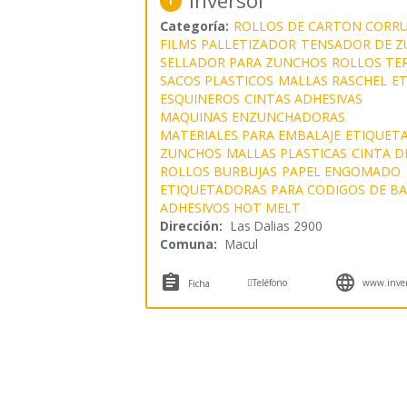
Inversol
1
Categoría:
ROLLOS DE CARTON CORR
FILMS PALLETIZADOR
TENSADOR DE 
SELLADOR PARA ZUNCHOS
ROLLOS TE
SACOS PLASTICOS
MALLAS RASCHEL
ET
ESQUINEROS
CINTAS ADHESIVAS
MAQUINAS ENZUNCHADORAS
MATERIALES PARA EMBALAJE
ETIQUET
ZUNCHOS
MALLAS PLASTICAS
CINTA D
ROLLOS BURBUJAS
PAPEL ENGOMADO
ETIQUETADORAS PARA CODIGOS DE B
ADHESIVOS HOT MELT
Dirección:
Las Dalias 2900
Comuna:
Macul



Teléfono
www.invers
Ficha