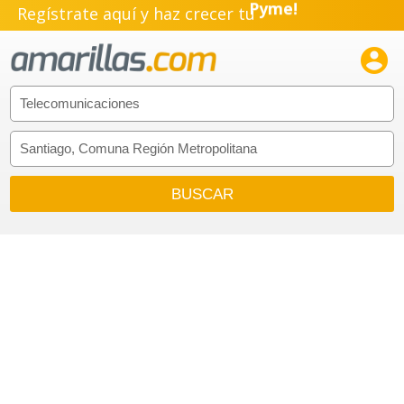
Regístrate aquí y haz crecer tu
Pyme!
Emprendimiento!
