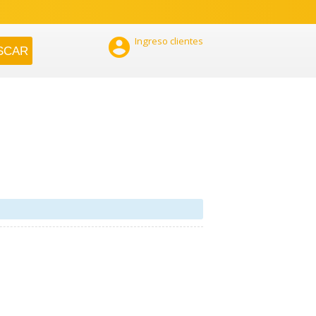

Ingreso clientes