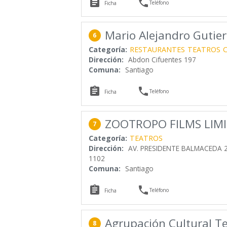


Teléfono
Ficha
Mario Alejandro Gutier
6
Categoría:
RESTAURANTES
TEATROS
Dirección:
Abdon Cifuentes 197
Comuna:
Santiago


Teléfono
Ficha
ZOOTROPO FILMS LIM
7
Categoría:
TEATROS
Dirección:
AV. PRESIDENTE BALMACEDA 2
1102
Comuna:
Santiago


Teléfono
Ficha
Agrupación Cultural T
8