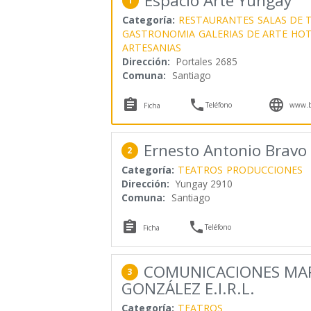
Espacio Arte Yungay
1
Categoría:
RESTAURANTES
SALAS DE 
GASTRONOMIA
GALERIAS DE ARTE
HOT
ARTESANIAS
Dirección:
Portales 2685
Comuna:
Santiago



Teléfono
www.bo
Ficha
Ernesto Antonio Bravo 
2
Categoría:
TEATROS
PRODUCCIONES
Dirección:
Yungay 2910
Comuna:
Santiago


Teléfono
Ficha
COMUNICACIONES MA
3
GONZÁLEZ E.I.R.L.
Categoría:
TEATROS