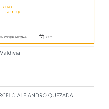
TEATRO
EL BOUTIQUE

ulevardpatioyungay.cl/
Vídeo
Valdivia
RCELO ALEJANDRO QUEZADA