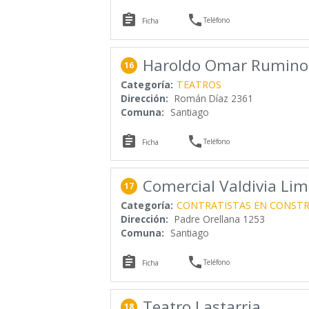


Teléfono
Ficha
Haroldo Omar Rumino
16
Categoría:
TEATROS
Dirección:
Román Díaz 2361
Comuna:
Santiago


Teléfono
Ficha
Comercial Valdivia Lim
17
Categoría:
CONTRATISTAS EN CONST
Dirección:
Padre Orellana 1253
Comuna:
Santiago


Teléfono
Ficha
Teatro Lastarria
18