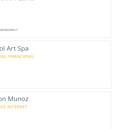
atroazares.cl
ol Art Spa
IAS FINANCIERAS
ron Munoz
ROS
INTERNET