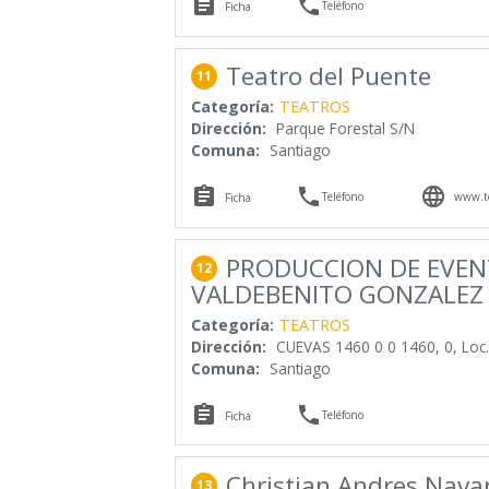


Teléfono
Ficha
Teatro del Puente
11
Categoría:
TEATROS
Dirección:
Parque Forestal S/N
Comuna:
Santiago



Teléfono
www.te
Ficha
PRODUCCION DE EVEN
12
VALDEBENITO GONZALEZ E
Categoría:
TEATROS
Dirección:
CUEVAS 1460 0 0 1460, 0, Loc.
Comuna:
Santiago


Teléfono
Ficha
Christian Andres Nava
13