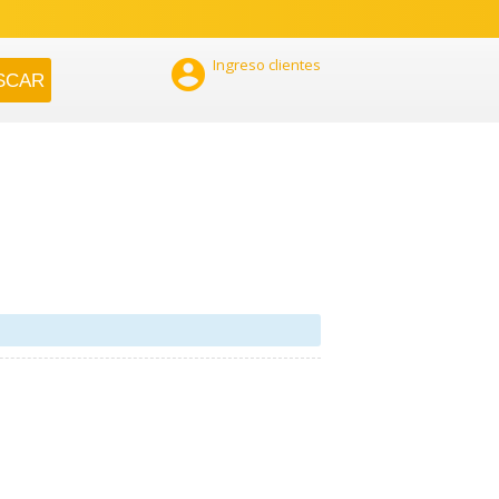

Ingreso clientes