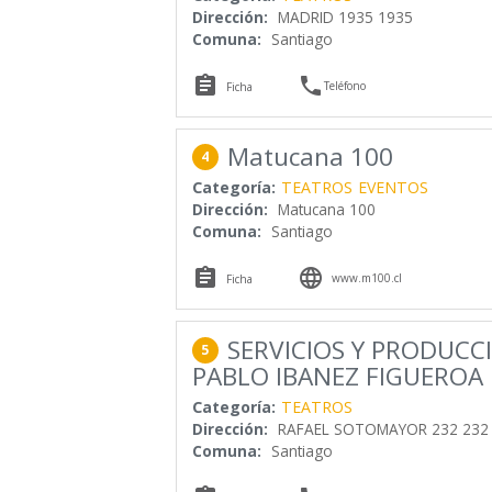
Dirección:
MADRID 1935 1935
Comuna:
Santiago


Teléfono
Ficha
Matucana 100
4
Categoría:
TEATROS
EVENTOS
Dirección:
Matucana 100
Comuna:
Santiago


www.m100.cl
Ficha
SERVICIOS Y PRODUCC
5
PABLO IBANEZ FIGUEROA E
Categoría:
TEATROS
Dirección:
RAFAEL SOTOMAYOR 232 232
Comuna:
Santiago