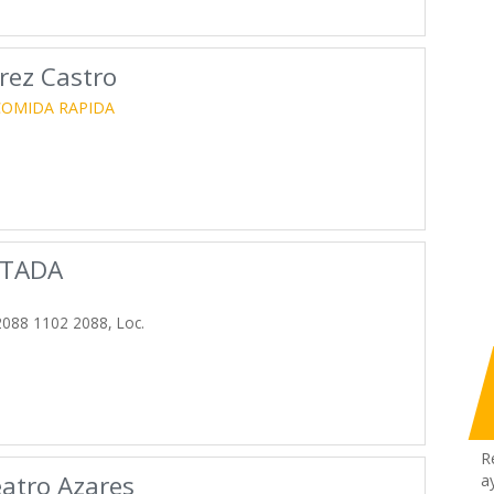
rez Castro
COMIDA RAPIDA
ITADA
088 1102 2088, Loc.
R
eatro Azares
a