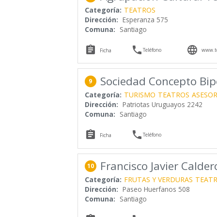
Categoría:
TEATROS
Dirección:
Esperanza 575
Comuna:
Santiago



Teléfono
www.te
Ficha
Sociedad Concepto Bip
9
Categoría:
TURISMO
TEATROS
ASESOR
Dirección:
Patriotas Uruguayos 2242
Comuna:
Santiago


Teléfono
Ficha
Francisco Javier Calde
10
Categoría:
FRUTAS Y VERDURAS
TEAT
Dirección:
Paseo Huerfanos 508
Comuna:
Santiago