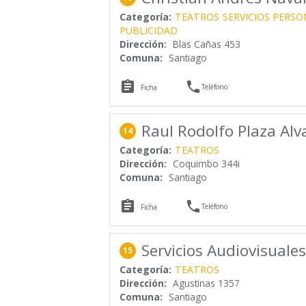
Categoría:
TEATROS
SERVICIOS PERSO
PUBLICIDAD
Dirección:
Blas Cañas 453
Comuna:
Santiago


Teléfono
Ficha
Raul Rodolfo Plaza Alv
14
Categoría:
TEATROS
Dirección:
Coquimbo 344i
Comuna:
Santiago


Teléfono
Ficha
Servicios Audiovisual
15
Categoría:
TEATROS
Dirección:
Agustinas 1357
Comuna:
Santiago