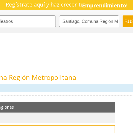
Pyme!
Regístrate aquí y haz crecer tu
Emprendimiento!
na Región Metropolitana
egiones