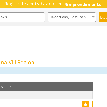
Regístrate aquí y haz crecer tu
Emprendimiento!
a VIII Región
egiones