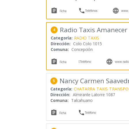



Teléfonos
www.t
Ficha
Radio Taxis Amanecer
4
Categoría:
RADIO TAXIS
Dirección:
Colo Colo 1015
Comuna:
Concepción



Teléfono
www.radio
Ficha
Nancy Carmen Saavedr
5
Categoría:
CHATARRA
TAXIS
TRANSPO
Dirección:
Almirante Latorre 1087
Comuna:
Talcahuano


Teléfono
Ficha