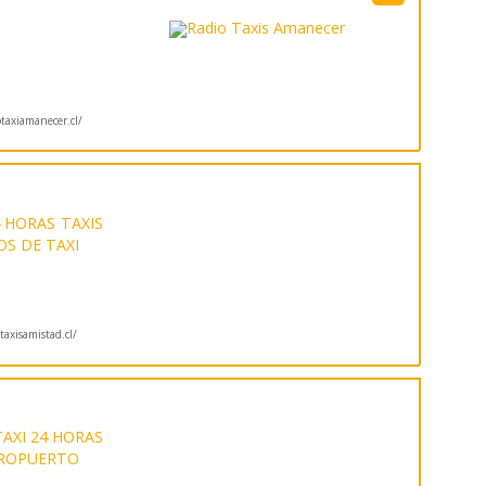
taxiamanecer.cl/
4 HORAS
TAXIS
OS DE TAXI
axisamistad.cl/
AXI 24 HORAS
EROPUERTO