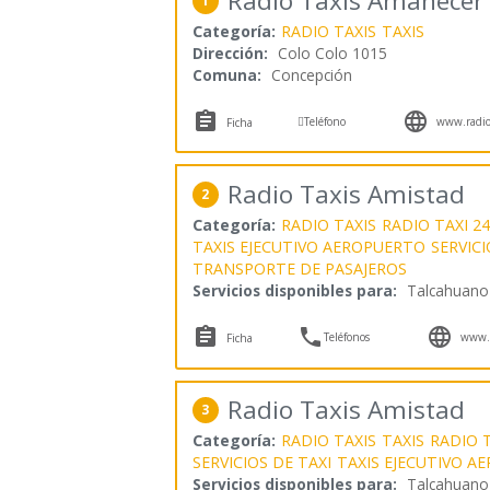
Radio Taxis Amanecer
1
Categoría:
RADIO TAXIS
TAXIS
Dirección:
Colo Colo 1015
Comuna:
Concepción



Teléfono
www.radio
Ficha
Radio Taxis Amistad
2
Categoría:
RADIO TAXIS
RADIO TAXI 2
TAXIS EJECUTIVO AEROPUERTO
SERVICI
TRANSPORTE DE PASAJEROS
Servicios disponibles para:
Talcahuano



Teléfonos
www.t
Ficha
Radio Taxis Amistad
3
Categoría:
RADIO TAXIS
TAXIS
RADIO T
SERVICIOS DE TAXI
TAXIS EJECUTIVO A
Servicios disponibles para:
Talcahuano