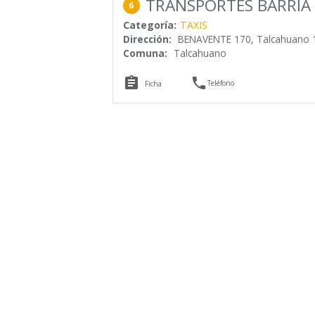
TRANSPORTES BARRIA 
6
Categoría:
TAXIS
Dirección:
BENAVENTE 170, Talcahuano 
Comuna:
Talcahuano


Teléfono
Ficha