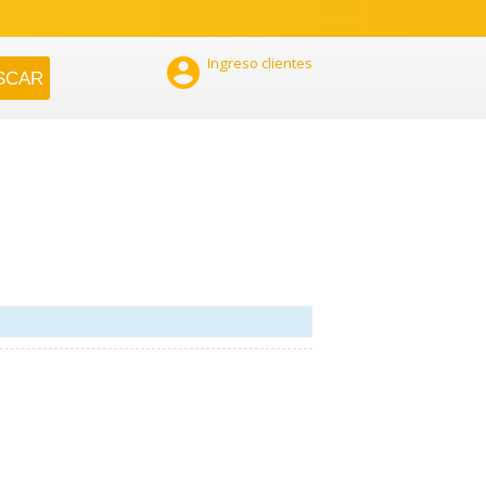

Ingreso clientes