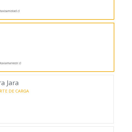
axisamistad.cl
taxiamanecer.cl
a Jara
RTE DE CARGA