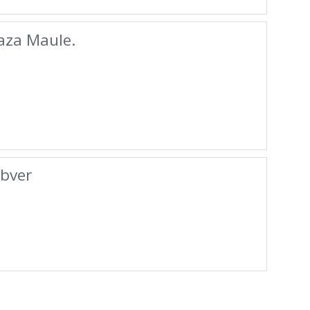
aza Maule.
ebver