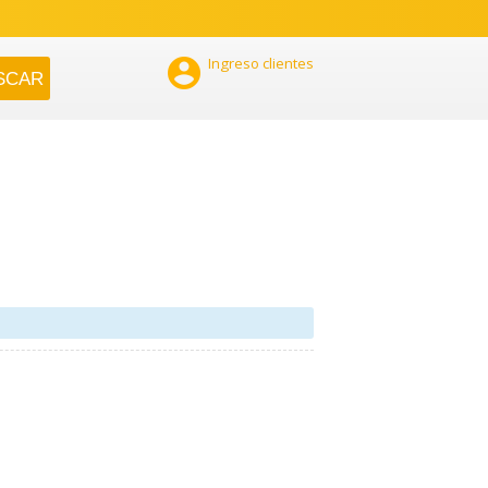

Ingreso clientes