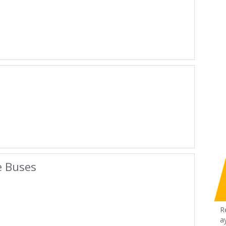
e Buses
R
a