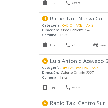


Teléfono
Ficha
Radio Taxi Nueva Cordi
4
Categoría:
RADIO TAXIS
TAXIS
Dirección:
Cinco Poniente 1479
Comuna:
Talca



Teléfono
www.rt
Ficha
Luis Antonio Acevedo 
5
Categoría:
RESTAURANTES
TAXIS
Dirección:
Catorce Oriente 2227
Comuna:
Talca


Teléfono
Ficha
Radio Taxi Centro Sur
6