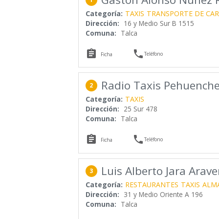
Categoría:
TAXIS
TRANSPORTE DE CA
Dirección:
16 y Medio Sur B 1515
Comuna:
Talca


Teléfono
Ficha
Radio Taxis Pehuench
2
Categoría:
TAXIS
Dirección:
25 Sur 478
Comuna:
Talca


Teléfono
Ficha
Luis Alberto Jara Arav
3
Categoría:
RESTAURANTES
TAXIS
ALM
Dirección:
31 y Medio Oriente A 196
Comuna:
Talca