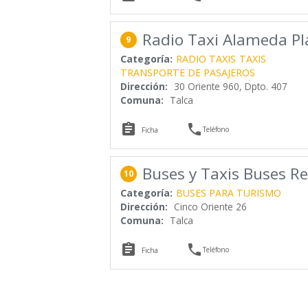
Radio Taxi Alameda Pl
9
Categoría:
RADIO TAXIS
TAXIS
TRANSPORTE DE PASAJEROS
Dirección:
30 Oriente 960, Dpto. 407
Comuna:
Talca


Teléfono
Ficha
Buses y Taxis Buses R
10
Categoría:
BUSES PARA TURISMO
Dirección:
Cinco Oriente 26
Comuna:
Talca


Teléfono
Ficha