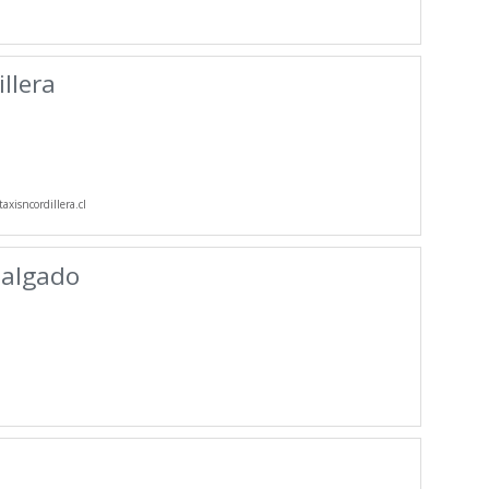
llera
axisncordillera.cl
Salgado