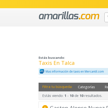
Estás buscando:
Taxis En Talca
Mas información de taxis en Mercantil.com
Filtra tu búsqueda:
Categorías
R
Estás viendo:
-
de
resultados.
1
10
10
Gaston Alonso Nunez 
1