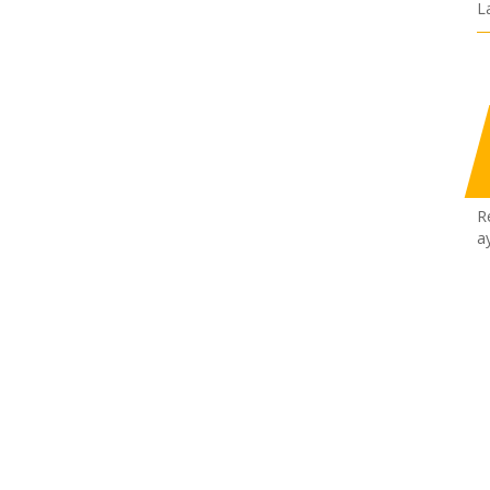
L
R
a