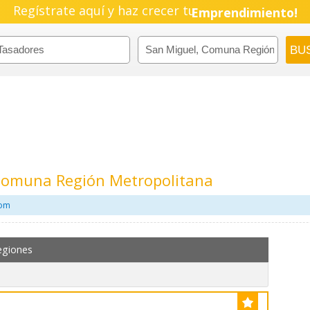
Regístrate aquí y haz crecer tu
Pyme!
Emprendimiento!
Comuna Región Metropolitana
com
egiones