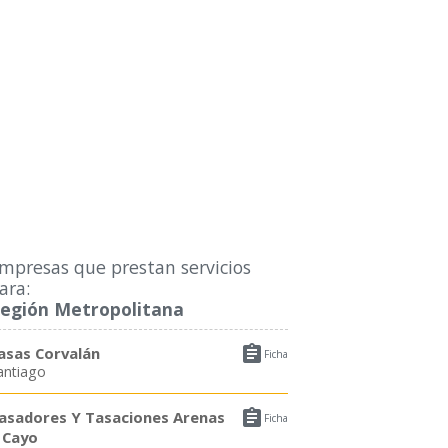
mpresas que prestan servicios
ara:
egión Metropolitana

asas Corvalán
Ficha
antiago

asadores Y Tasaciones Arenas
Ficha
 Cayo