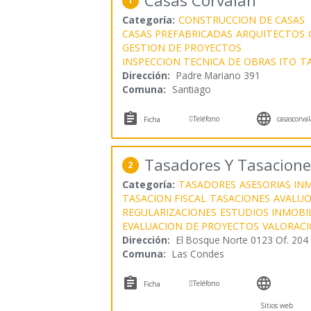
Casas Corvalán
1
Categoría:
CONSTRUCCION DE CASAS
CASAS PREFABRICADAS
ARQUITECTOS
GESTION DE PROYECTOS
INSPECCION TECNICA DE OBRAS ITO
T
Dirección:
Padre Mariano 391
Comuna:
Santiago



Teléfono
casascorval
Ficha
Tasadores Y Tasacione
2
Categoría:
TASADORES
ASESORIAS INM
TASACION FISCAL
TASACIONES
AVALUO
REGULARIZACIONES
ESTUDIOS INMOBIL
EVALUACION DE PROYECTOS
VALORACI
Dirección:
El Bosque Norte 0123 Of. 204
Comuna:
Las Condes



Teléfono
Ficha
Sitios web