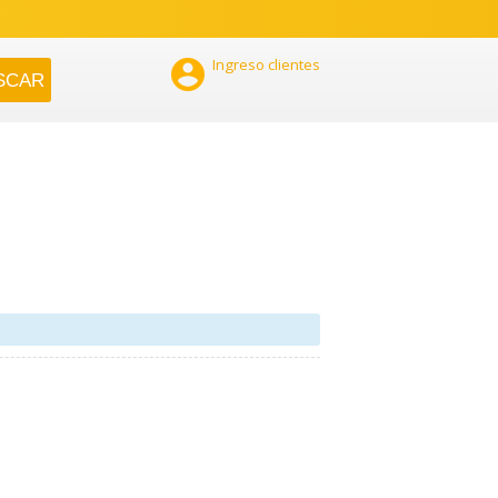

Ingreso clientes