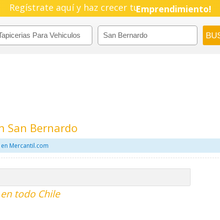
Regístrate aquí y haz crecer tu
Pyme!
Emprendimiento!
En San Bernardo
 en Mercantil.com
 en todo Chile