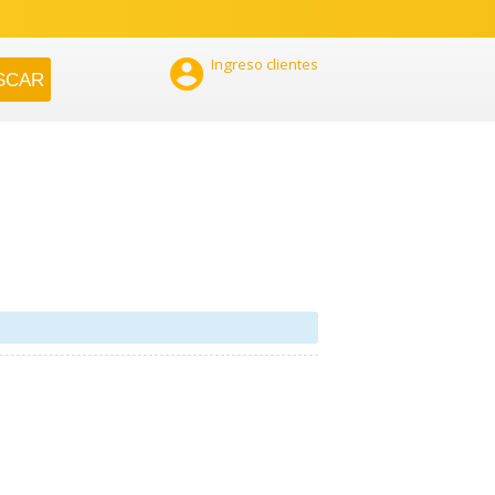

Ingreso clientes