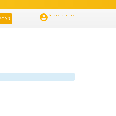

Ingreso clientes