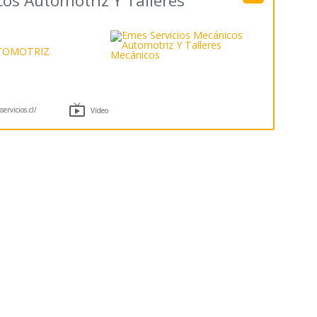
os Automotriz Y Talleres
TOMOTRIZ

rvicios.cl/
Vídeo