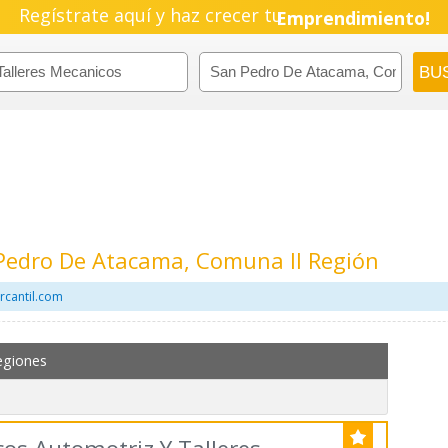
Regístrate aquí y haz crecer tu
Emprendimiento!
 Pedro De Atacama, Comuna II Región
rcantil.com
egiones