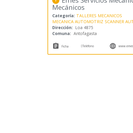
Emes Servicios Mecánic
1
Mecánicos
Categoría:
TALLERES MECANICOS
MECANICA AUTOMOTRIZ
SCANNER AU
Dirección:
Loa 4875
Comuna:
Antofagasta



Teléfono
www.emesse
Ficha