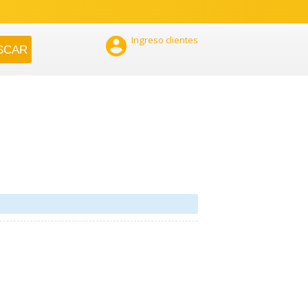

Ingreso clientes