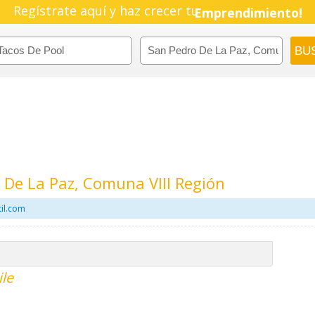
Pyme!
Regístrate aquí y haz crecer tu
Emprendimiento!
 De La Paz, Comuna VIII Región
il.com
ile