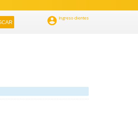

Ingreso clientes