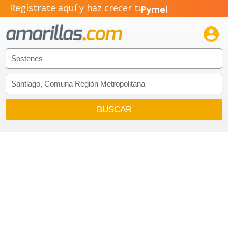
Regístrate aquí y haz crecer tu
Pyme!
Emprendimiento!
