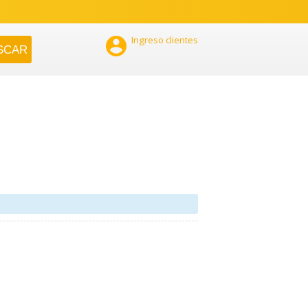

Ingreso clientes