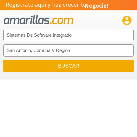
Regístrate aquí y haz crecer tu
Negocio!
Pyme!

Emprendimiento!