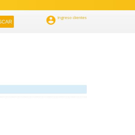

Ingreso clientes