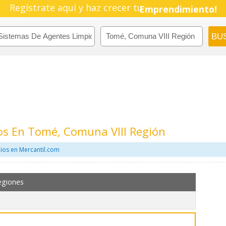
Regístrate aquí y haz crecer tu
Pyme!
Emprendimiento!
os En Tomé, Comuna VIII Región
ios en Mercantil.com
egiones