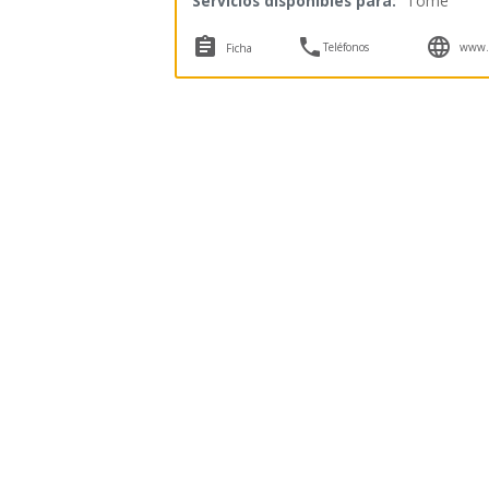
Servicios disponibles para:
Tomé



Teléfonos
www.e
Ficha