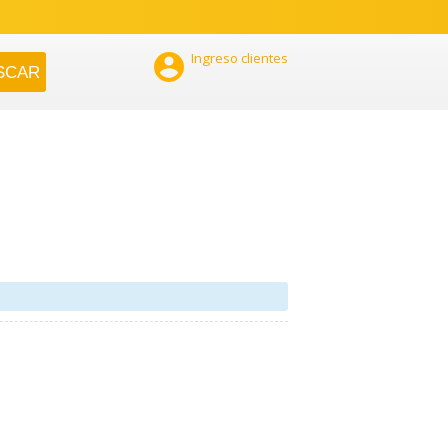

Ingreso clientes