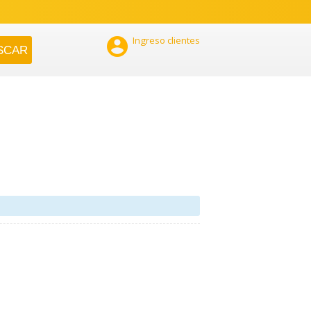

Ingreso clientes