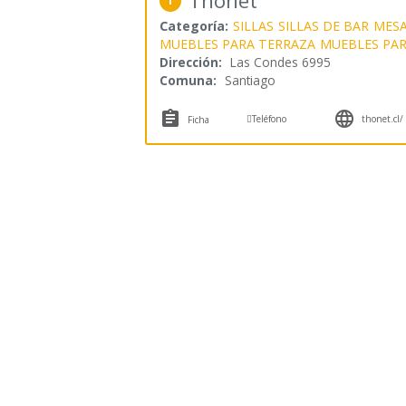
Thonet
1
Categoría:
SILLAS
SILLAS DE BAR
MES
MUEBLES PARA TERRAZA
MUEBLES PA
Dirección:
Las Condes 6995
Comuna:
Santiago



Teléfono
thonet.cl/
Ficha