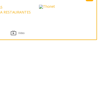
AS
RA RESTAURANTES

Vídeo