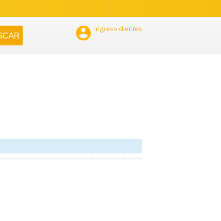

Ingreso clientes