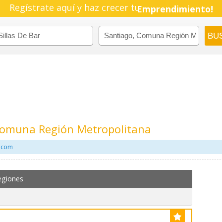
Regístrate aquí y haz crecer tu
Emprendimiento!
 Comuna Región Metropolitana
l.com
egiones