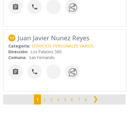


Juan Javier Nunez Reyes
10
Categoría:
SERVICIOS PERSONALES VARIOS
Dirección:
Los Palacios 580
Comuna:
San Fernando


❯
1
2
3
4
5
6
7
8