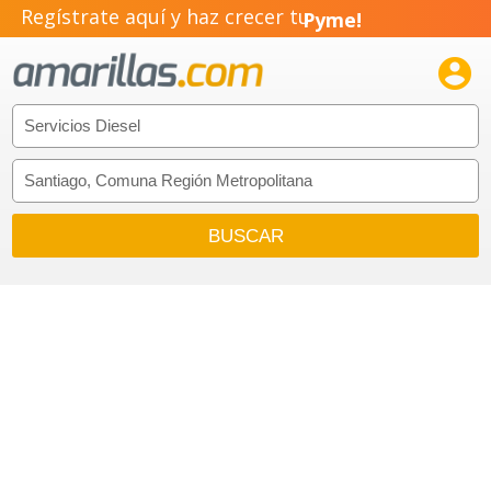
Regístrate aquí y haz crecer tu
Pyme!
Emprendimiento!
