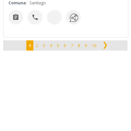
Comuna:
Santiago


❯
1
2
3
4
5
6
7
8
9
10