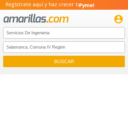
Regístrate aquí y haz crecer tu
Pyme!
Emprendimiento!
