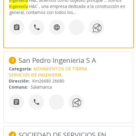
H&C tenemos como objetivo principal ... Somos
Ingeniería
H&C , una empresa dedicada a la construcción en
Ingeniería
general, contamos con todos los
...



San Pedro Ingenieria S A
3
Categoría:
MOVIMIENTOS DE TIERRA
SERVICIOS DE INGENIERIA
Dirección:
Km26680 26680
Comuna:
Salamanca


SOCIEDAD DE SERVICIOS EN
4