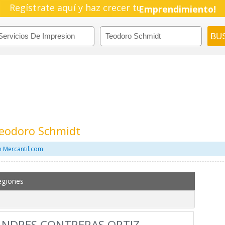
Regístrate aquí y haz crecer tu
Emprendimiento!
Teodoro Schmidt
n Mercantil.com
egiones
ANDRES CONTRERAS ORTIZ