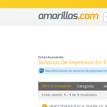
Estás buscando:
Servicios De Impresion En 
Mas información de servicios de impresion e
Filtra tu búsqueda:
Categorías
R
Estás viendo:
-
de
resultados.
1
1
1
INFORMATICA PABLO 
1