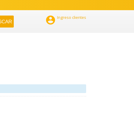

Ingreso clientes