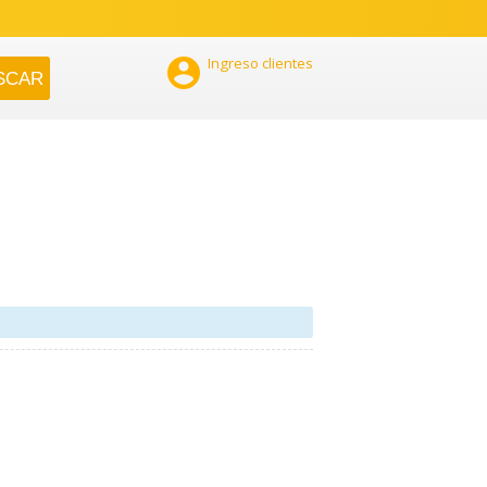

Ingreso clientes