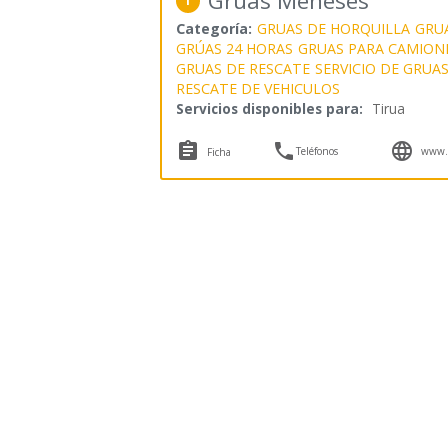
Grúas Meneses
1
Categoría:
GRUAS DE HORQUILLA
GRUA
GRÚAS 24 HORAS
GRUAS PARA CAMION
GRUAS DE RESCATE
SERVICIO DE GRUA
RESCATE DE VEHICULOS
Servicios disponibles para:
Tirua



Teléfonos
www.g
Ficha