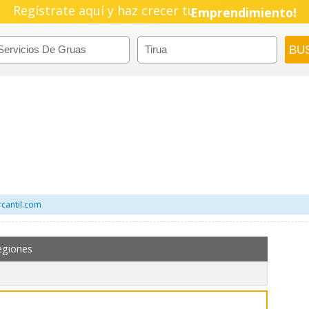
Regístrate aquí y haz crecer tu
Pyme!
Emprendimiento!
rcantil.com
egiones