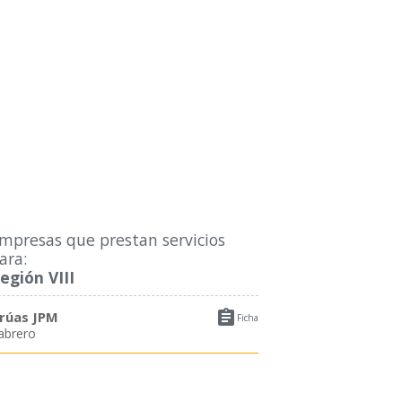
mpresas que prestan servicios
ara:
egión VIII

rúas JPM
Ficha
abrero