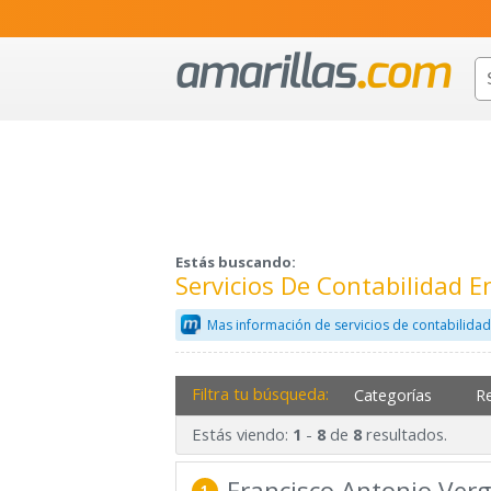
Estás buscando:
Servicios De Contabilidad 
Mas información de servicios de contabilida
Filtra tu búsqueda:
Categorías
R
Estás viendo:
-
de
resultados.
1
8
8
Francisco Antonio Verg
1