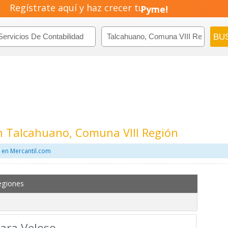
Pyme!
Regístrate aquí y haz crecer tu
Emprendimiento!
En Talcahuano, Comuna VIII Región
d en Mercantil.com
egiones
ara Veloso