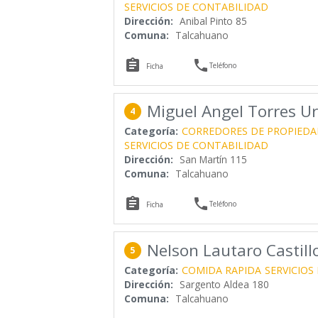
SERVICIOS DE CONTABILIDAD
Dirección:
Anibal Pinto 85
Comuna:
Talcahuano


Teléfono
Ficha
Miguel Angel Torres Ur
4
Categoría:
CORREDORES DE PROPIEDA
SERVICIOS DE CONTABILIDAD
Dirección:
San Martín 115
Comuna:
Talcahuano


Teléfono
Ficha
Nelson Lautaro Castill
5
Categoría:
COMIDA RAPIDA
SERVICIOS
Dirección:
Sargento Aldea 180
Comuna:
Talcahuano