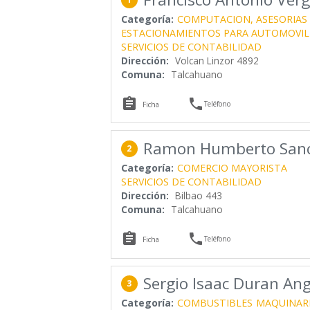
Categoría:
COMPUTACION, ASESORIAS
ESTACIONAMIENTOS PARA AUTOMOVIL
SERVICIOS DE CONTABILIDAD
Dirección:
Volcan Linzor 4892
Comuna:
Talcahuano


Teléfono
Ficha
Ramon Humberto San
2
Categoría:
COMERCIO MAYORISTA
SERVICIOS DE CONTABILIDAD
Dirección:
Bilbao 443
Comuna:
Talcahuano


Teléfono
Ficha
Sergio Isaac Duran An
3
Categoría:
COMBUSTIBLES
MAQUINAR