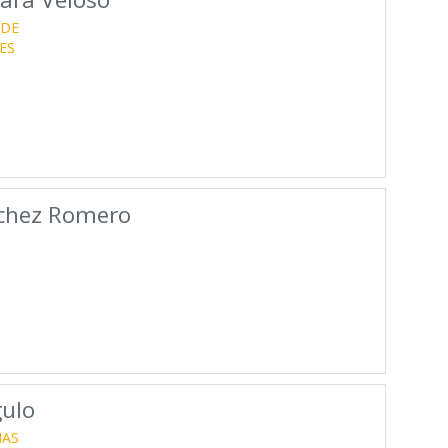
 DE
ES
chez Romero
gulo
IAS