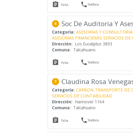


Teléfono
Ficha
Soc De Auditoria Y Ase
6
Categoría:
ASESORIAS Y CONSULTORIA
ASESORIAS FINANCIERAS
SERVICIOS DE
Dirección:
Los Eucaliptus 3893
Comuna:
Talcahuano


Teléfono
Ficha
Claudina Rosa Venega
7
Categoría:
CARBON
TRANSPORTE DE 
SERVICIOS DE CONTABILIDAD
Dirección:
Hannover 1164
Comuna:
Talcahuano


Teléfono
Ficha