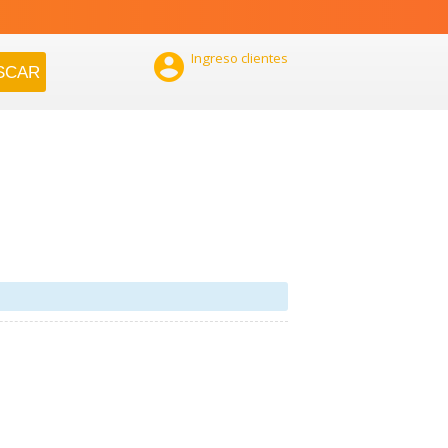

Ingreso clientes