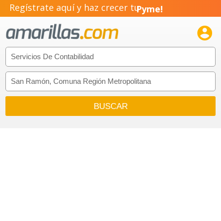
Regístrate aquí y haz crecer tu
Pyme!
Emprendimiento!
