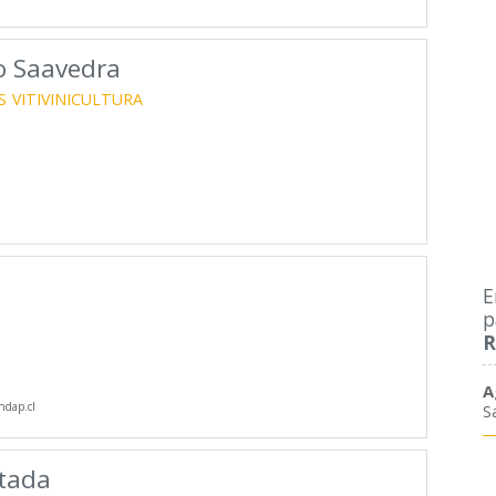
o Saavedra
S
VITIVINICULTURA
E
p
R
A
dap.cl
S
tada