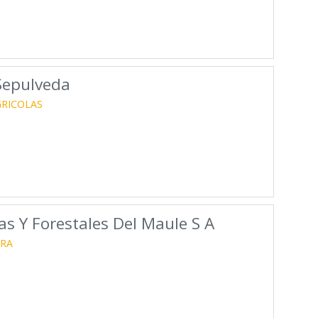
l
 Sepulveda
GRICOLAS
as Y Forestales Del Maule S A
URA