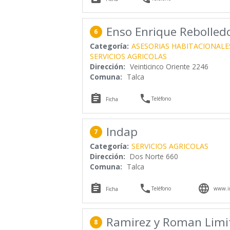
Enso Enrique Rebolled
6
Categoría:
ASESORIAS HABITACIONALE
SERVICIOS AGRICOLAS
Dirección:
Veinticinco Oriente 2246
Comuna:
Talca


Teléfono
Ficha
Indap
7
Categoría:
SERVICIOS AGRICOLAS
Dirección:
Dos Norte 660
Comuna:
Talca



Teléfono
www.in
Ficha
Ramirez y Roman Limi
8