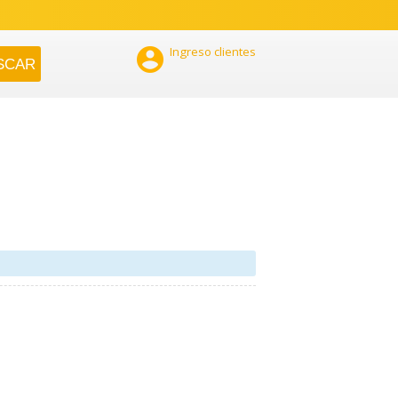

Ingreso clientes