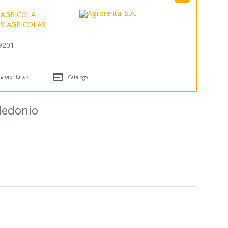
 AGRICOLA
OS AGRICOLAS
9201

rorental.cl/
Catálogo
ledonio