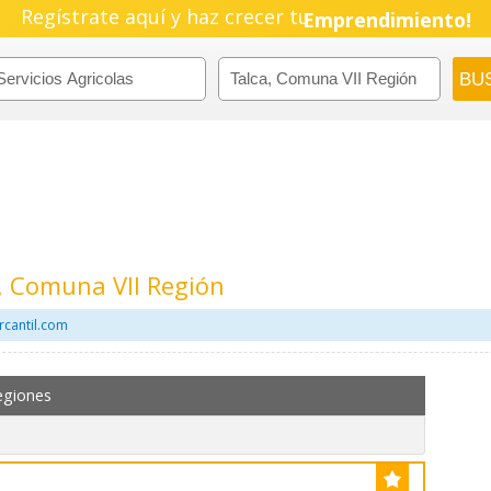
Regístrate aquí y haz crecer tu
Pyme!
Emprendimiento!
a, Comuna VII Región
rcantil.com
egiones