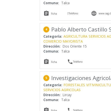
Comuna:
Talca



Teléfono
www.sag.c
Ficha
Pablo Alberto Castillo
4
Categoría:
AGRICULTURA
SERVICIOS A
COMERCIO MAYORISTA
Dirección:
Dos Oriente 15
Comuna:
Talca


Teléfono
Ficha
Investigaciones Agricol
5
Categoría:
FORESTALES
VITIVINICULT
SERVICIOS AGRICOLAS
Dirección:
Lircay
Comuna:
Talca


Teléfono
Ficha