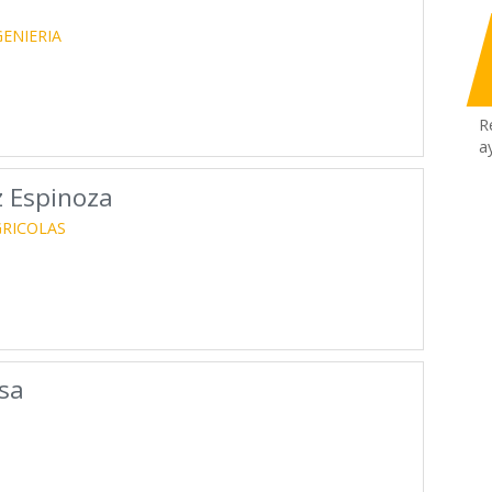
GENIERIA
R
a
z Espinoza
GRICOLAS
sa