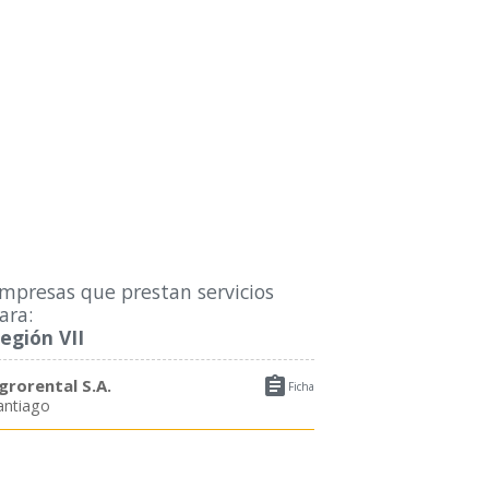
mpresas que prestan servicios
ara:
egión VII

grorental S.A.
Ficha
antiago