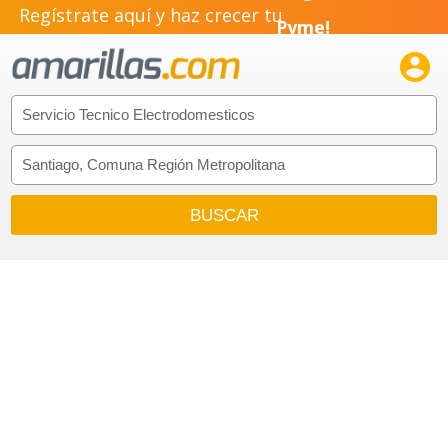
Regístrate aquí y haz crecer tu
Pyme!
Emprendimiento!
