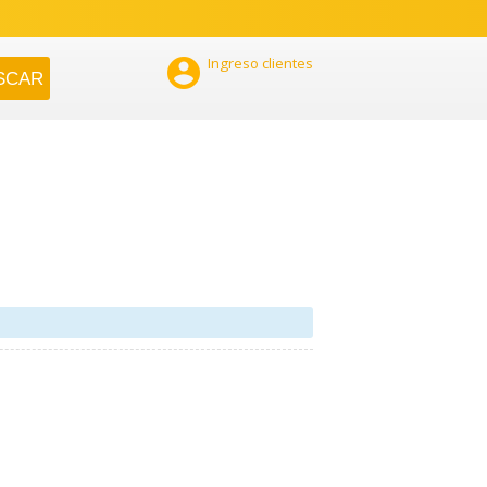

Ingreso clientes