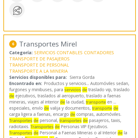
Transportes Mirel
6
Categoría:
SERVICIOS CONTABLES
CONTADORES
TRANSPORTE DE PASAJEROS
TRANSPORTE DE PERSONAL
TRANSPORTE A LA MINERIA
Servicios disponibles para:
Sierra Gorda
Encontrado en:
Productos y servicios...
Automóviles sedan,
furgones y minibuses, para
traslado vip, traslado
servicios
de
ejecutivos, traslados al aeropuerto, traslado a faenas
de
mineras, viajes al interior
la ciudad,
en ...
de
transporte
especiales, envío
valija y documentos,
de
transporte
de
carga ligera a faenas, encargo
compras, automóviles.
de
personal,
pasajeros, taxis,
Transportes
de
transportes
de
radiotaxis.
Personas VIP Ejecutivos.
Transportes
de
Personal a Faenas Mineras o al Interior
la
Transportes
de
de