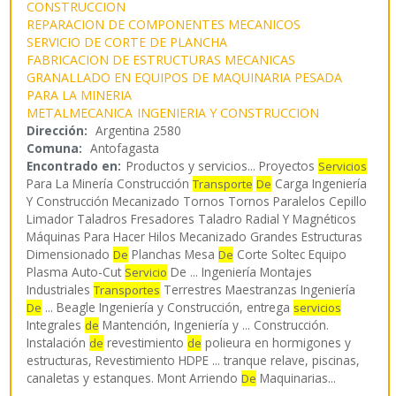
CONSTRUCCION
REPARACION DE COMPONENTES MECANICOS
SERVICIO DE CORTE DE PLANCHA
FABRICACION DE ESTRUCTURAS MECANICAS
GRANALLADO EN EQUIPOS DE MAQUINARIA PESADA
PARA LA MINERIA
METALMECANICA
INGENIERIA Y CONSTRUCCION
Dirección:
Argentina 2580
Comuna:
Antofagasta
Encontrado en:
Productos y servicios...
Proyectos
Servicios
Para La Minería Construcción
Carga Ingeniería
Transporte
De
Y Construcción Mecanizado Tornos Tornos Paralelos Cepillo
Limador Taladros Fresadores Taladro Radial Y Magnéticos
Máquinas Para Hacer Hilos Mecanizado Grandes Estructuras
Dimensionado
Planchas Mesa
Corte Soltec Equipo
De
De
Plasma Auto-Cut
De ... Ingeniería Montajes
Servicio
Industriales
Terrestres Maestranzas Ingeniería
Transportes
... Beagle Ingeniería y Construcción, entrega
De
servicios
Integrales
Mantención, Ingeniería y ... Construcción.
de
Instalación
revestimiento
polieura en hormigones y
de
de
estructuras, Revestimiento HDPE ... tranque relave, piscinas,
canaletas y estanques. Mont Arriendo
Maquinarias
...
De