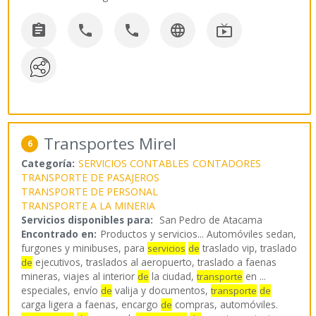





Transportes Mirel
6
Categoría:
SERVICIOS CONTABLES
CONTADORES
TRANSPORTE DE PASAJEROS
TRANSPORTE DE PERSONAL
TRANSPORTE A LA MINERIA
Servicios disponibles para:
San Pedro de Atacama
Encontrado en:
Productos y servicios...
Automóviles sedan,
furgones y minibuses, para
traslado vip, traslado
servicios
de
ejecutivos, traslados al aeropuerto, traslado a faenas
de
mineras, viajes al interior
la ciudad,
en ...
de
transporte
especiales, envío
valija y documentos,
de
transporte
de
carga ligera a faenas, encargo
compras, automóviles.
de