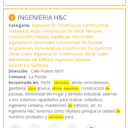
INGENIERIA H&C
2
Categoría:
Ingenieria En Construccion
Constructoras
Soldaduras
Rejas
Construccion En Obras Menores
Construccion
Pinturas
Gasfiterias
Electricidad
Ingenieria En Electricidad
Construccion De Piscinas
Ampliaciones
Remodelacion
Construccion De Quinchos
Obras Civiles
Ingenieria En Construccion
Obras Civiles
Mantencion De Edificios
Ingenieria Sanitaria
Servicio De Gasfiteria
Dirección:
Calle Pudeto 6631
Comuna:
La Florida
Encontrado en:
Perfil...
, desde remodelación,
servicios
gasfitería,
gruesa,
, construcción
obra
obras
menores
de
piscinas, electricidad del hogar y también industrial, además
a eso estamos capacitados para realizar soldadura,
ingeniería sanitaria, mantención
edificios, etc. En
de
Ingeniería H&C tenemos como objetivo principal la calidad
de
nuestros productos y
para
...
servicios