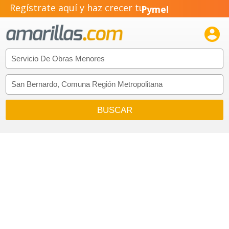
Regístrate aquí y haz crecer tu
Pyme!
Emprendimiento!
