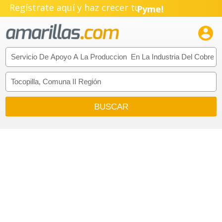
Regístrate aquí y haz crecer tu
Pyme!
Emprendimiento!
