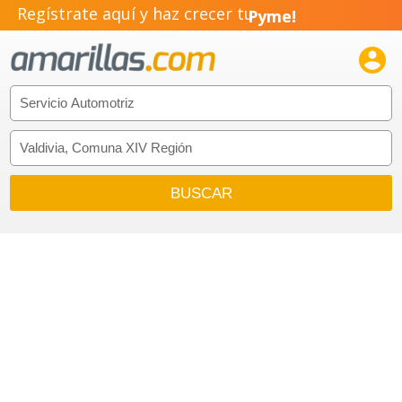
Regístrate aquí y haz crecer tu
Pyme!
Emprendimiento!
