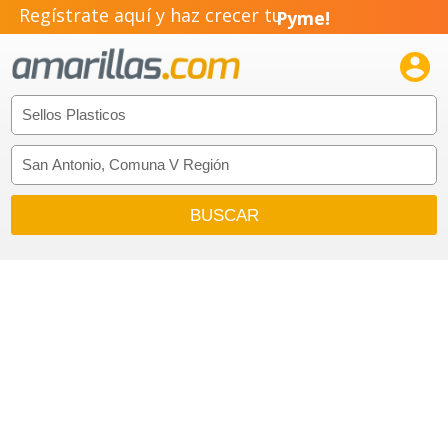
Regístrate aquí y haz crecer tu
Pyme!
Emprendimiento!
