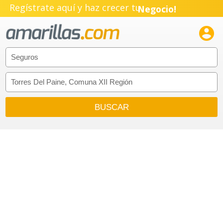
Regístrate aquí y haz crecer tu
Negocio!
Pyme!

Emprendimiento!