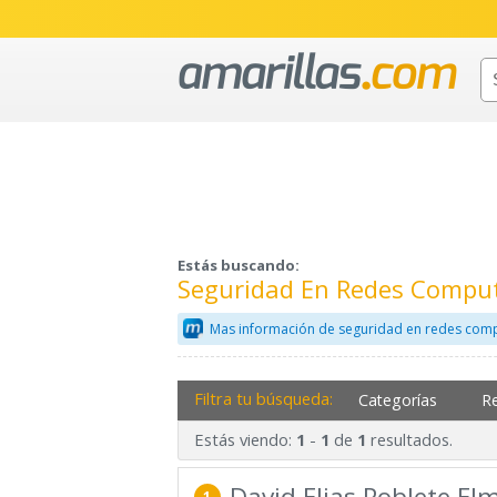
Estás buscando:
Seguridad En Redes Comput
Mas información de seguridad en redes comp
Filtra tu búsqueda:
Categorías
R
Estás viendo:
-
de
resultados.
1
1
1
David Elias Poblete El
1