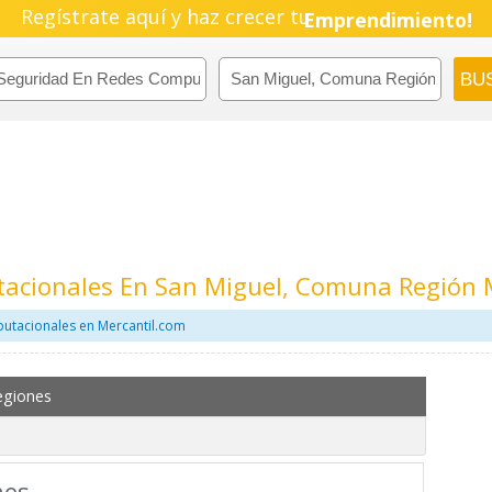
Regístrate aquí y haz crecer tu
Emprendimiento!
acionales En San Miguel, Comuna Región 
utacionales en Mercantil.com
egiones
mes