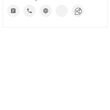


