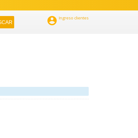

Ingreso clientes