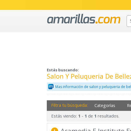
Estás buscando:
Salon Y Peluqueria De Belle
Mas información de salon y peluqueria de be
Filtra tu búsqueda:
Categorías
R
Estás viendo:
-
de
resultados.
1
1
1
Acamedia E Instituto E
1