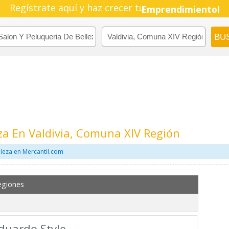
Regístrate aquí y haz crecer tu
Emprendimiento!
za En Valdivia, Comuna XIV Región
lleza en Mercantil.com
egiones
duardo Style