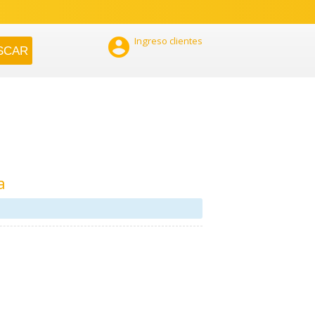

Ingreso clientes
a