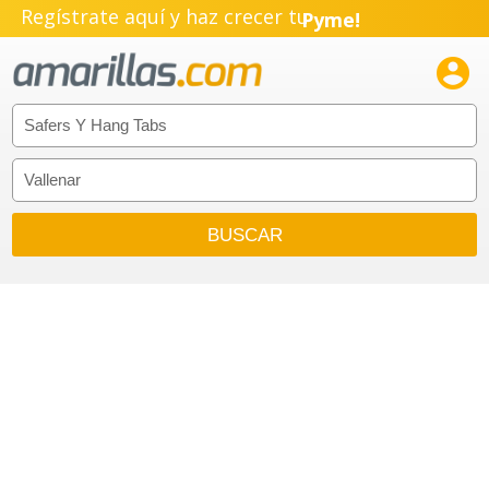
Regístrate aquí y haz crecer tu
Pyme!
Emprendimiento!
