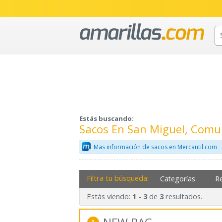
Estás buscando:
Sacos En San Miguel, Comu
Mas información de sacos en Mercantil.com
Filtra tu búsqueda:
Categorías
R
Estás viendo:
-
de
resultados.
1
3
3