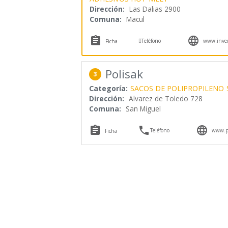
Dirección:
Las Dalias 2900
Comuna:
Macul



Teléfono
www.invers
Ficha
Polisak
3
Categoría:
SACOS DE POLIPROPILENO
Dirección:
Alvarez de Toledo 728
Comuna:
San Miguel



Teléfono
www.po
Ficha