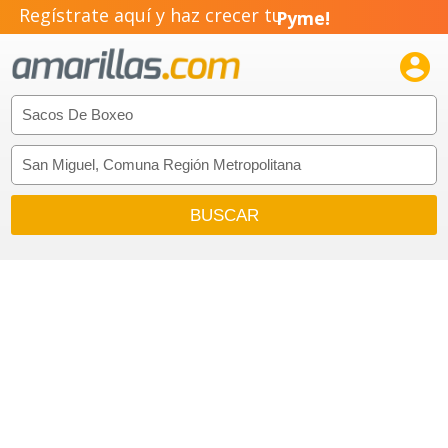
Regístrate aquí y haz crecer tu
Pyme!
Emprendimiento!
